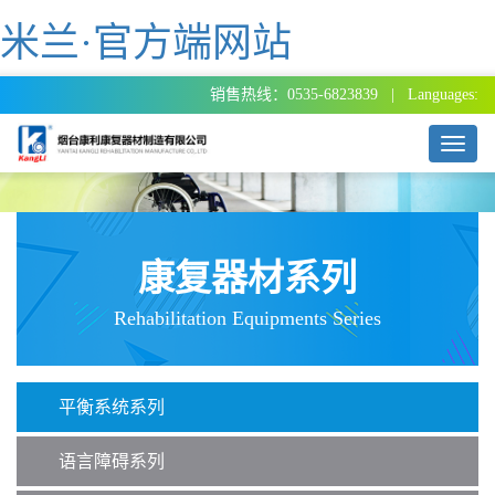
米兰·官方端网站
销售热线：0535-6823839 | Languages:
T
o
g
g
l
e
康复器材系列
n
a
Rehabilitation Equipments Series
v
i
g
a
平衡系统系列
t
i
o
语言障碍系列
n