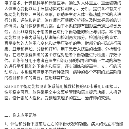
电子技术、计算机科学和康复医学，通过对人体直立、直坐姿势的
人体重心变化以及手压摆动实时检测显示、分析，提供各种有关平
衡功能的数据、曲线和图形，帮助医生对人体平衡功能异常的人进
行分析、评估和判断。治疗师也可根据分析报告及时掌握患者的训
练情况，及时调整训练方案。由于本系统即有图形显示通过视觉反
馈，因此非常有利于患者自己进行平衡功能的矫正与训练。本平衡
功能检测下来内系统包括训练和检测两大部分。检测部分的直立、
直坐姿势的人体重心变化和对手压姿势的手、肘部分的抖动进行采
集、显示和存贮、分析和打印，用于患者入院后的检测、分析和诊
断，在治疗康复训练的各个疗程对患者平衡功能进行检测，疗效评
估。训练部分用于患者在医生和治疗师的指导和帮助下主动的积极
的进行平衡机能的下来内和康复，逐步训练和提高坐、立、行的活
动能力。本系统可满足不同疗种及同一病种的各个不同的发展阶段
的检测和训练的需要，应用非常广泛。
KB-PHY平衡功能检测训练系统用模数转换的AD卡采用USB接口，
性能稳定可靠。软件采用全中文菜单管理和语言提示功能，人机界
面，设计更加人性化，受到越来越多的医生、治疗师的欢迎。
二、临床应用范畴
1、评估和分析下肢前后左右的平衡状况和功能。病人的站立平衡能