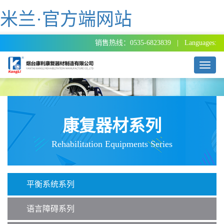
米兰·官方端网站
销售热线：0535-6823839 | Languages:
T
o
g
g
l
e
康复器材系列
n
a
Rehabilitation Equipments Series
v
i
g
a
平衡系统系列
t
i
o
语言障碍系列
n