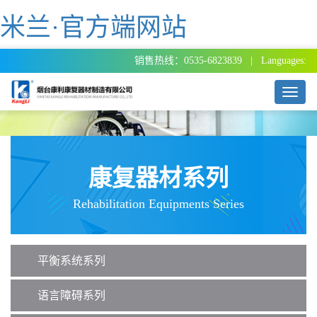
米兰·官方端网站
销售热线：0535-6823839 | Languages:
T
o
g
g
l
e
康复器材系列
n
a
Rehabilitation Equipments Series
v
i
g
a
平衡系统系列
t
i
o
语言障碍系列
n