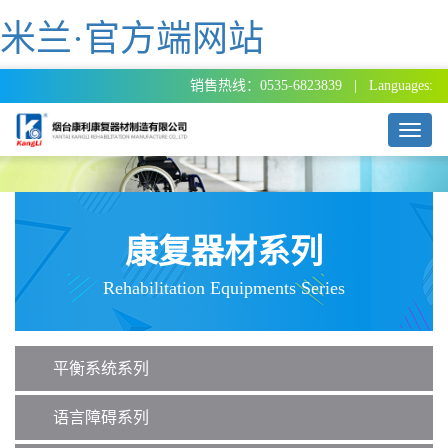
米兰·官方端网站
销售热线：0535-6823839 | Languages:
T
o
g
g
l
e
康复器材系列
n
a
Rehabilitation Equipments Series
v
i
g
a
平衡系统系列
t
i
o
语言障碍系列
n