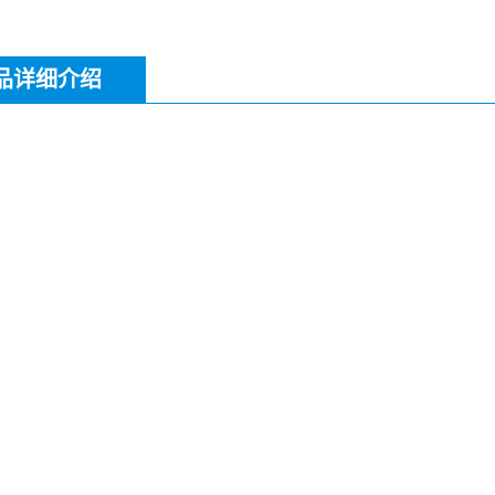
品详细介绍