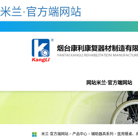
米兰·官方端网站
网站米兰·官方端网站
米兰·官方端网站
>
产品中心
>
辅助器具系列
>
医用餐桌、