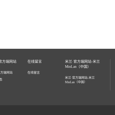
官方端网站
在线留言
米兰·官方端网站-米兰
MinLan（中国）
官方端网站
在线留言
米兰·官方端网站-米兰
态
MinLan（中国）