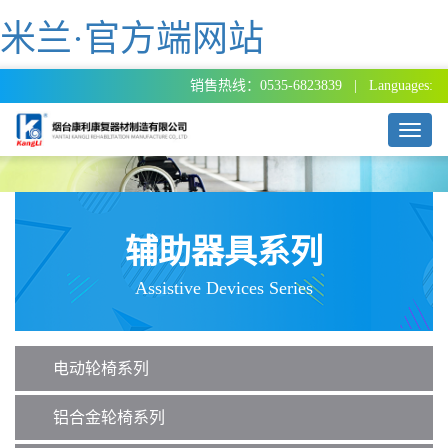
米兰·官方端网站
销售热线：0535-6823839 | Languages:
T
o
g
g
l
e
辅助器具系列
n
a
Assistive Devices Series
v
i
g
a
电动轮椅系列
t
i
o
铝合金轮椅系列
n