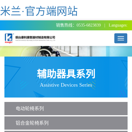
米兰·官方端网站
销售热线：0535-6823839 | Languages:
T
o
g
g
l
e
辅助器具系列
n
a
Assistive Devices Series
v
i
g
a
电动轮椅系列
t
i
o
铝合金轮椅系列
n