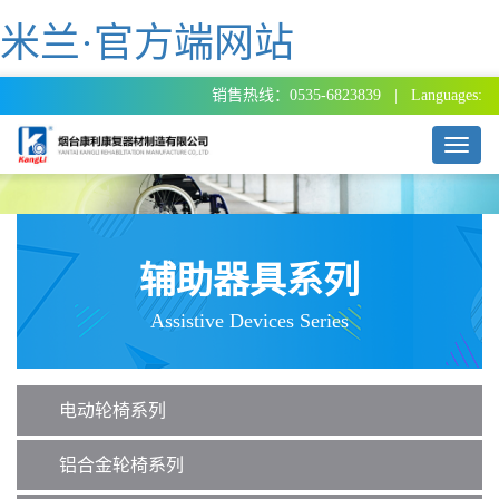
米兰·官方端网站
销售热线：0535-6823839 | Languages:
T
o
g
g
l
e
辅助器具系列
n
a
Assistive Devices Series
v
i
g
a
电动轮椅系列
t
i
o
铝合金轮椅系列
n