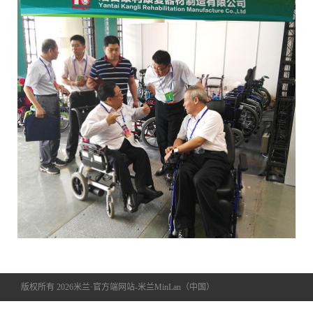
版权所有 2026米兰·官方端网站-米兰MinLan（中国）